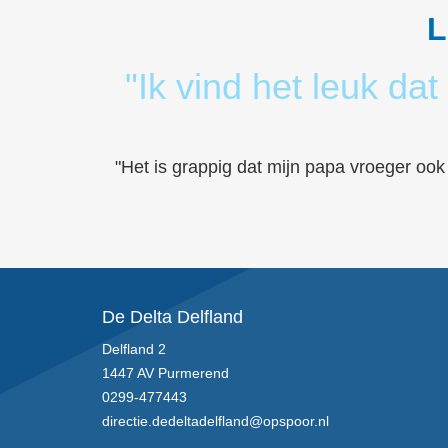
L
"Ik vind het leuk d
"Het is grappig dat mijn papa vroeger ook
De Delta Delfland
Delfland 2
1447 AV Purmerend
0299-477443
directie.dedeltadelfland@opspoor.nl