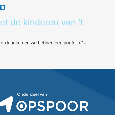
RD
t de kinderen van 't
 en klanken en we hebben een portfolio." -